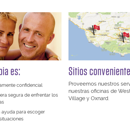
pia es:
Sitios convenient
Proveemos nuestros serv
mente confidencial
nuestras oficinas de Wes
ra segura de enfrentar los
Village y Oxnard.
as
 ayuda para escoger
situaciones